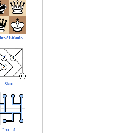
hové hádanky
Slant
Potrubí