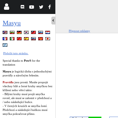
Masyu
Připnout reklamy
Přeložit tuto stránku.
Special thanks to
PetrS
for the
translation
Masyu
je logická úloha s jednoduchými
pravidly a náročným řešením.
Pravidla
jsou prostá. Musíte propojit
všechny bílé a černé kruhy smyčkou bez
křížení nebo větví takto:
- Bílými kruhy musí projít smyčka
rovně, ale musí se zalomit v předchozí a
/ nebo následující buňce.
- V černých kruzích se smyčka lomí.
Předchozí a následující buňkou musí
smyčka pokračovat přímo.