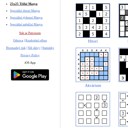
25x25 Těžké Masyu
Speciální denní Masyu
Speciální týdenní Masyu
Speciální měsíční Masyu
Stát se Patronem
Odezva
|
Konkrétní rébus
Hitori
Hromadný tisk
|
Síň slávy
|
Statistiky
Privacy Policy
iOS App
Akvárium