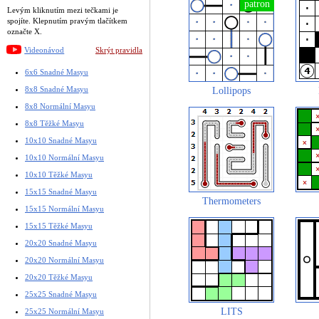
Levým kliknutím mezi tečkami je
spojíte. Klepnutím pravým tlačítkem
označte X.
Videonávod
Skrýt pravidla
6x6 Snadné Masyu
8x8 Snadné Masyu
Lollipops
8x8 Normální Masyu
8x8 Těžké Masyu
10x10 Snadné Masyu
10x10 Normální Masyu
10x10 Těžké Masyu
15x15 Snadné Masyu
Thermometers
15x15 Normální Masyu
15x15 Těžké Masyu
20x20 Snadné Masyu
20x20 Normální Masyu
20x20 Těžké Masyu
25x25 Snadné Masyu
LITS
25x25 Normální Masyu