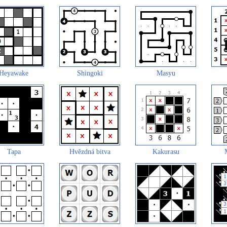
Heyawake
Shingoki
Masyu
Tapa
Hvězdná bitva
Kakurasu