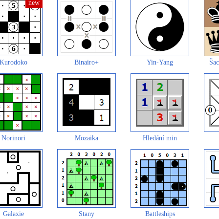
Kurodoko
Binairo+
Yin-Yang
Šac
Norinori
Mozaika
Hledání min
Galaxie
Stany
Battleships