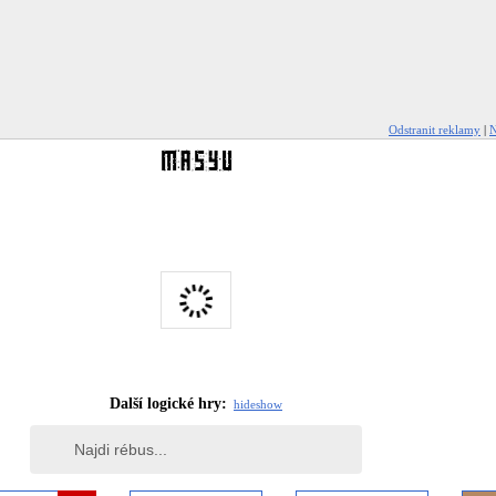
Odstranit reklamy
|
N
Další logické hry:
hide
show